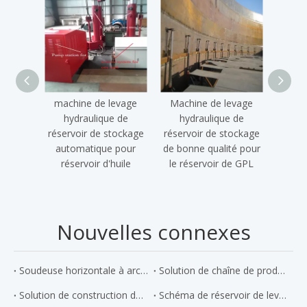
machine de levage
Machine de levage
Tract
hydraulique de
hydraulique de
de fil
réservoir de stockage
réservoir de stockage
AGW 
automatique pour
de bonne qualité pour
réservoir d'huile
le réservoir de GPL
Nouvelles connexes
Soudeuse horizontale à arc submergé automatique simple face
Solution de chaîne de production de structure métallique
Solution de construction de réservoirs
Schéma de réservoir de levage inversé par palan électrique