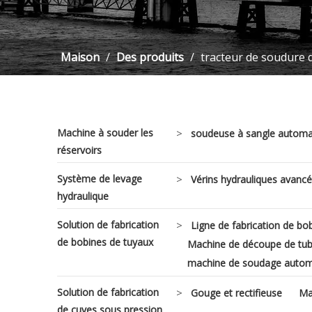
Maison
/
Des produits
/
tracteur de soudure d
Machine à souder les
>
soudeuse à sangle automa
réservoirs
Système de levage
>
Vérins hydrauliques avancé
hydraulique
Solution de fabrication
>
Ligne de fabrication de bo
de bobines de tuyaux
Machine de découpe de tub
machine de soudage autom
Solution de fabrication
>
Gouge et rectifieuse
Ma
de cuves sous pression