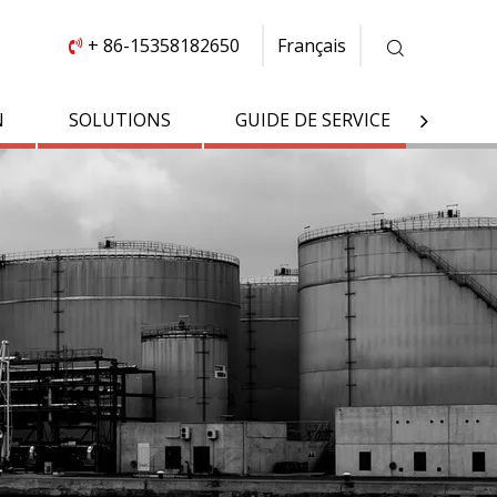
+ 86-15358182650
Français

N
SOLUTIONS
GUIDE DE SERVICE
À PR