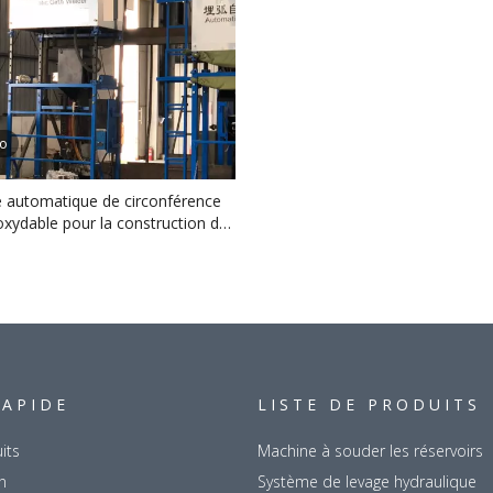
éo
 automatique de circonférence
noxydable pour la construction de
d'huile
RAPIDE
LISTE DE PRODUITS
its
Machine à souder les réservoirs
n
Système de levage hydraulique