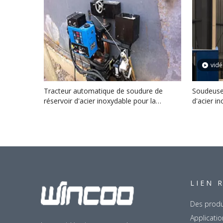
vid
Tracteur automatique de soudure de
Soudeuse
réservoir d'acier inoxydable pour la
d'acier i
construction de réservoir d'huile
réservoir 
LIEN 
Des produ
Applicatio