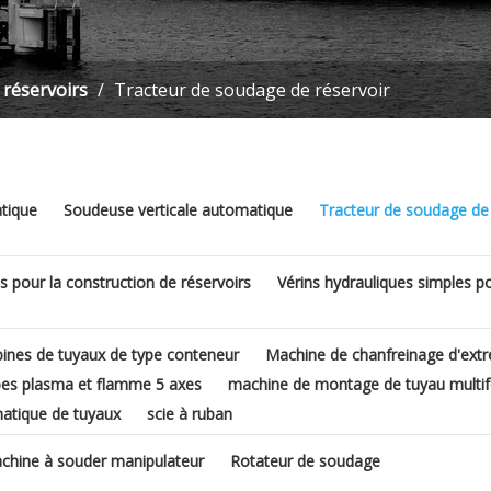
 réservoirs
/
Tracteur de soudage de réservoir
tique
Soudeuse verticale automatique
Tracteur de soudage de 
s pour la construction de réservoirs
Vérins hydrauliques simples po
bines de tuyaux de type conteneur
Machine de chanfreinage d'ext
es plasma et flamme 5 axes
machine de montage de tuyau multif
atique de tuyaux
scie à ruban
chine à souder manipulateur
Rotateur de soudage