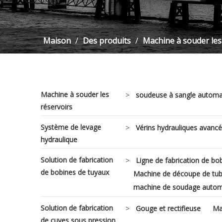
Maison
/
Des produits
/
Machine à souder les
Machine à souder les
>
soudeuse à sangle automa
réservoirs
Système de levage
>
Vérins hydrauliques avancé
hydraulique
Solution de fabrication
>
Ligne de fabrication de bo
de bobines de tuyaux
Machine de découpe de tub
machine de soudage autom
Solution de fabrication
>
Gouge et rectifieuse
Ma
de cuves sous pression