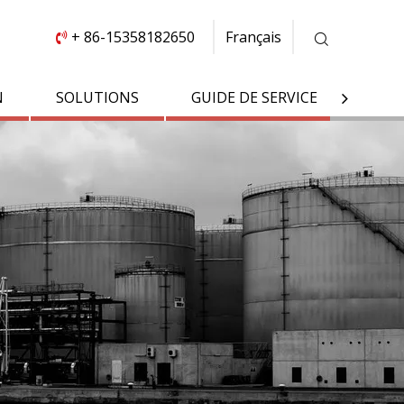
+ 86-15358182650
Français

N
SOLUTIONS
GUIDE DE SERVICE
À PR