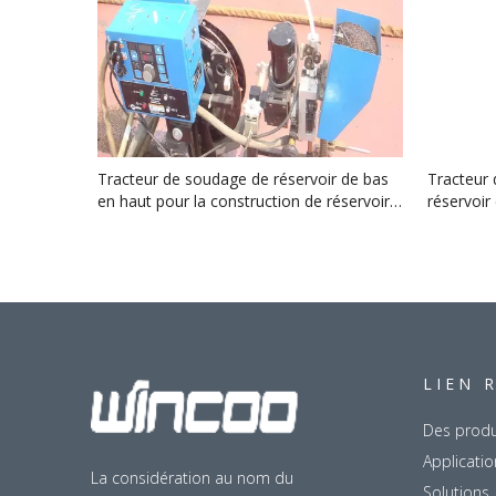
Tracteur de soudage de réservoir de bas
Tracteur 
en haut pour la construction de réservoirs
réservoir 
de pétrole brut
LIEN 
Des produ
Applicatio
La considération au nom du
Solutions