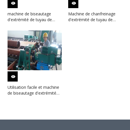
machine de biseautage
Machine de chanfreinage
d'extrémité de tuyau de
d'extrémité de tuyau de
commande numérique par
flamme et de plasma de
ordinateur de puissance
commande numérique par
stationnaire et forte dans la
ordinateur pour la centrale
centrale électrique d'acier
électrique d'acier inoxydable
allié
Utilisation facile et machine
de biseautage d'extrémité
de tuyau de commande
numérique par ordinateur
résistante pour la centrale
électrique d'acier au carbone