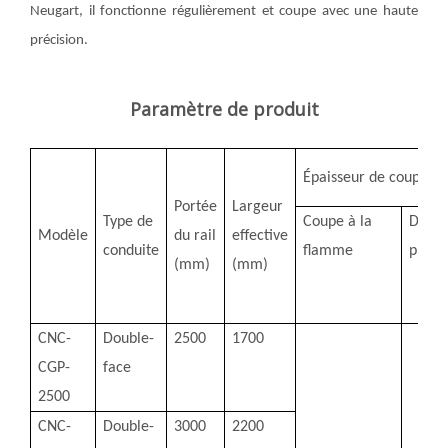
Neugart, il fonctionne régulièrement et coupe avec une haute
précision.
Paramètre de produit
Épaisseur de coupe (
Portée
Largeur
Type de
Coupe à la
Déco
Modèle
du rail
effective
conduite
flamme
plas
(mm)
(mm)
CNC-
Double-
2500
1700
CGP-
face
2500
CNC-
Double-
3000
2200