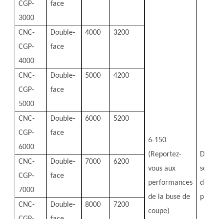
CGP-
face
3000
CNC-
Double-
4000
3200
CGP-
face
4000
CNC-
Double-
5000
4200
CGP-
face
5000
CNC-
Double-
6000
5200
CGP-
face
6-150
6000
(Reportez-
Dépen
CNC-
Double-
7000
6200
vous aux
sourc
CGP-
face
performances
d'ali
7000
de la buse de
plas
CNC-
Double-
8000
7200
coupe)
CGP-
face